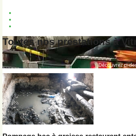
Dégazage cuve fioul
Bassin de rétention
Inspection vidéo canalisations
FAQ
Toutes nos prestations à Vit
Découvrez ci-des