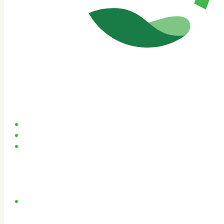
Accueil
Débouchage de canalisation
Pompage et vidange
Bac à graisse
Fosse septique
Station de relevage
Pompage de caveaux
Curage et nettoyage
Curage préventif
Nettoyage canalisations