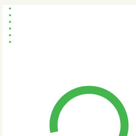
Qui sommes-nous ?
Recrutement & Actualités
Nos véhicules
Nos interventions
04 42 46 01 81
Contact