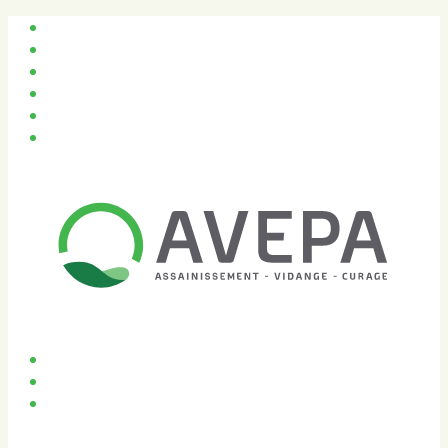
Qui sommes-nous ?
Recrutement & Actualités
Nos véhicules
Nos interventions
04 42 46 01 81
Contact
Accueil
Débouchage de canalisation
Pompage et vidange
Bac à graisse
Fosse septique