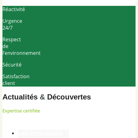
Réactivité
Urgence
24/7
Respect
de
l’environnement
Sécurité
Satisfaction
client
Actualités
&
Découvertes
Expertise certifiée
Les innovations