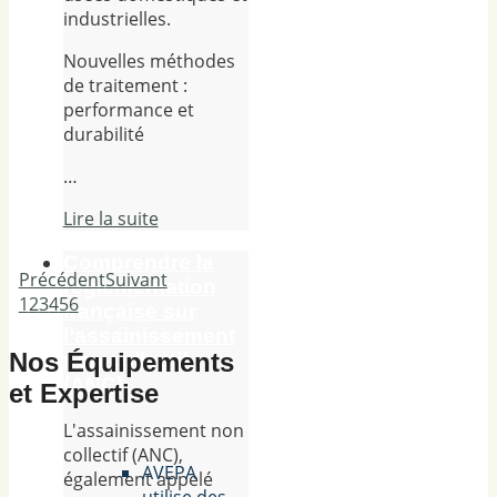
industrielles.
Nouvelles méthodes
de traitement :
performance et
durabilité
…
Lire la suite
Comprendre la
Précédent
Suivant
réglementation
1
2
3
4
5
6
française sur
l’assainissement
Nos Équipements
non collectif
(ANC)
et Expertise
L'assainissement non
collectif (ANC),
AVEPA
également appelé