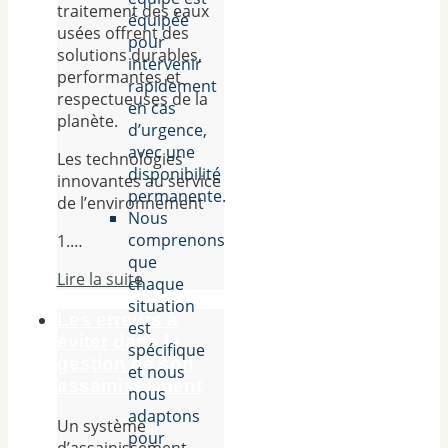
traitement des eaux
équipée
usées offrent des
pour
solutions durables,
intervenir
performantes et
rapidement
respectueuses de la
en cas
planète.
d’urgence,
avec une
Les technologies
disponibilité
innovantes au service
permanente.
de l’environnement
Nous
comprenons
1.…
que
Lire la suite
chaque
situation
Les erreurs à
est
éviter dans la
spécifique
gestion de son
et nous
assainissement
nous
adaptons
Un système
pour