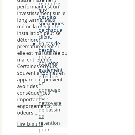
d’assainissement
répondre
performant est un
aux
investissement sur le
besoins
long terme. Mais
spécifiques
même la meilleure
de chaque
installation peut se
client.
détériorer
En cas de
prématurément si
besoin,
elle est mal utilisée ou
nous
mal entretenue.
pouvons
Certaines erreurs,
également
souvent anodines en
effectuer
apparence, peuvent
un
avoir des
pompage
conséquences
et
importantes :
nettoyage
engorgements,
de bassin
odeurs,…
de
rétention
Lire la suite
pour