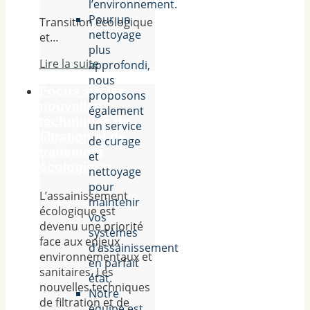
l’environnement.
Pour un
Transition écologique
nettoyage
et…
plus
Lire la suite
approfondi,
nous
Focus sur les
proposons
nouvelles
également
techniques de
un service
filtration et de
de curage
traitement
et
écologique
nettoyage
pour
L’assainissement
maintenir
écologique est
vos
devenu une priorité
systèmes
face aux enjeux
d’assainissement
environnementaux et
en parfait
sanitaires. Les
état.
nouvelles techniques
Notre
de filtration et de
équipe est