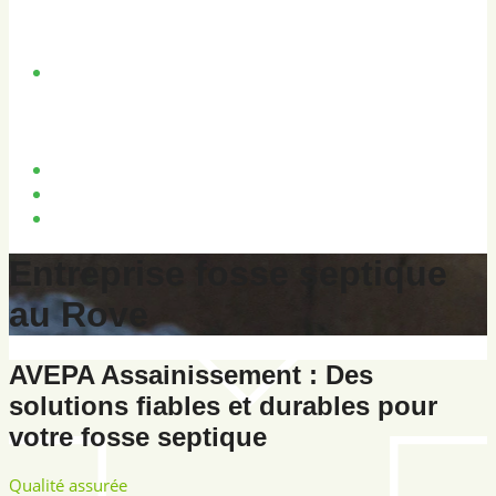
Station de relevage
Pompage de caveaux
Curage et nettoyage
Curage préventif
Nettoyage canalisations
Dégazage cuve fioul
Bassin de rétention
Inspection vidéo canalisations
FAQ
Entreprise fosse septique
au Rove
AVEPA Assainissement : Des
solutions fiables et durables pour
votre fosse septique
Qualité assurée