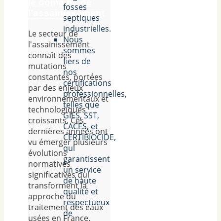
le domaine de
fosses
l’assainissement
septiques
industrielles.
Le secteur de
Nous
l'assainissement
sommes
connaît des
fiers de
mutations
nos
constantes, portées
certifications
par des enjeux
professionnelles,
environnementaux et
telles que
technologiques
GIES, SST,
croissants. Ces
CACES, et
dernières années ont
CERTIBIOCIDE,
vu émerger plusieurs
qui
évolutions
garantissent
normatives
un service
significatives qui
de haute
transforment la
qualité et
approche du
respectueux
traitement des eaux
de
usées en France.