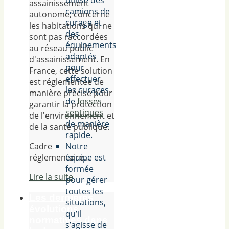
utilise des
assainissement
camions de
autonome, concerne
curage et
les habitations qui ne
des
sont pas raccordées
équipements
au réseau public
adaptés
d'assainissement. En
pour
France, cette solution
effectuer
est réglementée de
les curages
manière précise pour
de
fosses
garantir la protection
septiques
de l'environnement et
de manière
de la santé publique.
rapide.
Cadre
Notre
réglementaire…
équipe est
formée
Lire la suite
pour gérer
toutes les
Les dernières
situations,
évolutions
qu’il
normatives dans
s’agisse de